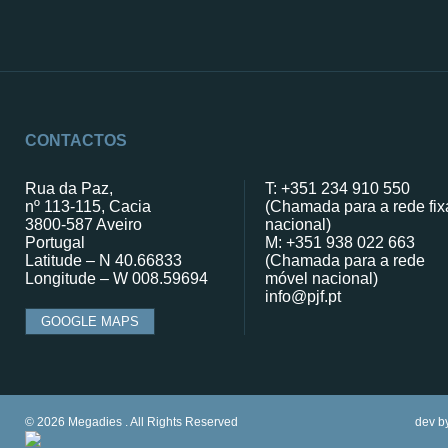
CONTACTOS
Rua da Paz,
T: +351 234 910 550
nº 113-115, Cacia
(Chamada para a rede fix
3800-587 Aveiro
nacional)
Portugal
M: +351 938 022 663
Latitude – N 40.66833
(Chamada para a rede
Longitude – W 008.59694
móvel nacional)
info@pjf.pt
GOOGLE MAPS
© 2026 Megadies . All Rights Reserved
dev b