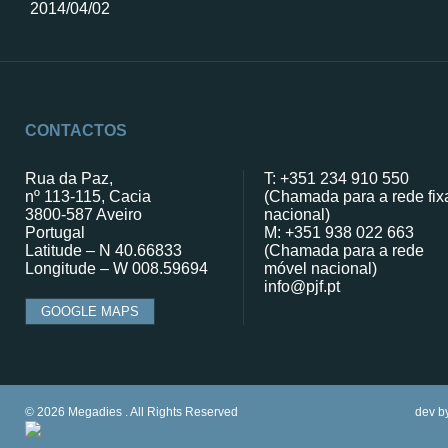
2014/04/02
CONTACTOS
Rua da Paz,
T: +351 234 910 550
nº 113-115, Cacia
(Chamada para a rede fix
3800-587 Aveiro
nacional)
Portugal
M: +351 938 022 663
Latitude – N 40.66833
(Chamada para a rede
Longitude – W 008.59694
móvel nacional)
info@pjf.pt
GOOGLE MAPS
© 2026 Megadies . All Rights Reserved
dev b