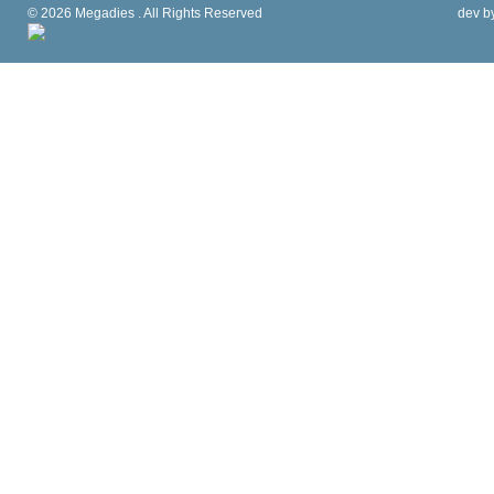
© 2026 Megadies . All Rights Reserved
dev b